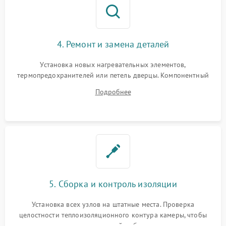
4. Ремонт и замена деталей
Установка новых нагревательных элементов,
термопредохранителей или петель дверцы. Компонентный
ремонт электронного модуля управления, замена
Подробнее
выгоревших реле, восстановление контактов и замена
уплотнителя.
5. Сборка и контроль изоляции
Установка всех узлов на штатные места. Проверка
целостности теплоизоляционного контура камеры, чтобы
исключить перегрев кухонной мебели и потерю тепла.