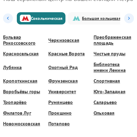
Сокольническая
Большая кольцевая
Бульвар
Преображенская
Черкизовская
Рокоссовского
площадь
Красносельская
Красные Ворота
Чистые пруды
Библиотека
Лубянка
Охотный Ряд
имени Ленина
Кропоткинская
Фрунзенская
Спортивная
Воробьёвы горы
Университет
Юго-Западная
Тропарёво
Румянцево
Саларьево
Филатов Луг
Прокшино
Ольховая
Новомосковская
Потапово