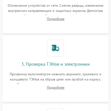
Отключение устройства от сети. Снятие дверцы, извлечение
внутренних направляющих и защитных экранов. Демонтаж
задней или верхней панели для прямого доступа к
Подробнее
нагревательным элементам, плате и вентиляторам.
3. Проверка ТЭНов и электроники
Прозвонка мультиметром нижнего, верхнего, грилевого и
кольцевого ТЭНов на обрыв цепи или пробой на корпус.
Диагностика термостата, датчиков температуры,
Подробнее
переключателя режимов и мотора конвекции.