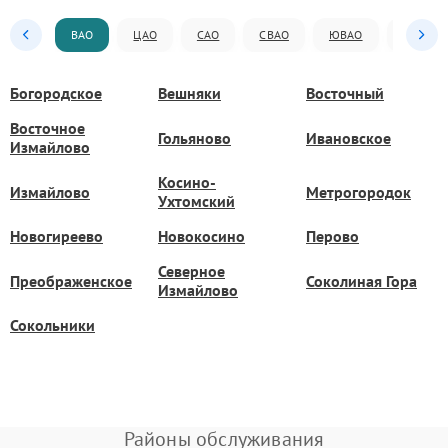
ВАО
ЦАО
САО
СВАО
ЮВАО
ЮАО
Богородское
Вешняки
Восточный
Восточное
Гольяново
Ивановское
Измайлово
Косино-
Измайлово
Метрогородок
Ухтомский
Новогиреево
Новокосино
Перово
Северное
Преображенское
Соколиная Гора
Измайлово
Сокольники
Районы обслуживания