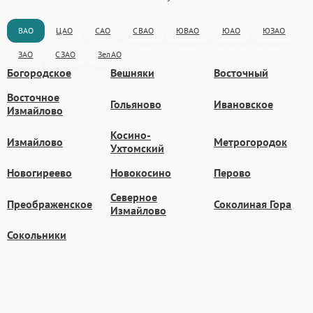
ВАО
ЦАО
САО
СВАО
ЮВАО
ЮАО
ЮЗАО
ЗАО
СЗАО
ЗелАО
Богородское
Вешняки
Восточный
Восточное
Гольяново
Ивановское
Измайлово
Косино-
Измайлово
Метрогородок
Ухтомский
Новогиреево
Новокосино
Перово
Северное
Преображенское
Соколиная Гора
Измайлово
Сокольники