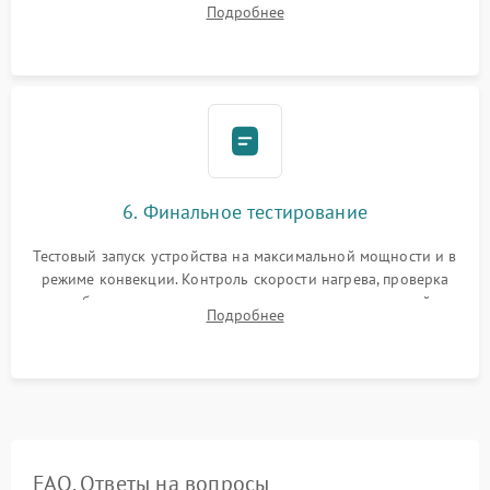
Подробнее
Надежная фиксация клемм и сборка корпуса шкафа.
6. Финальное тестирование
Тестовый запуск устройства на максимальной мощности и в
режиме конвекции. Контроль скорости нагрева, проверка
срабатывания термостата при достижении заданной
Подробнее
температуры и тест на отсутствие утечек тока.
FAQ. Ответы на вопросы