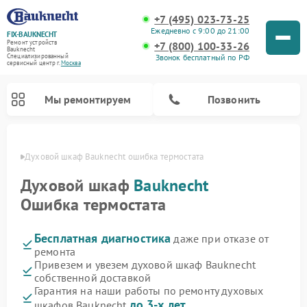
+7 (495) 023-73-25
Ежедневно с 9:00 до 21:00
FIX-BAUKNECHT
Ремонт устройств
+7 (800) 100-33-26
Bauknecht
Звонок бесплатный по РФ
Специализированный
cервисный центр г.
Москва
Мы ремонтируем
Позвонить
оскве
Духовой шкаф Bauknecht ошибка термостата
Духовой шкаф
Bauknecht
Ошибка термостата
Бесплатная диагностика
даже при отказе от
Ремонт варочных панелей Bauknecht
Ремонт посудомоечных машин Bauknecht
Ремонт холодильников Bauknecht
Ремонт микроволновых печей Bauknecht
Ремонт стиральных машин Bauknecht
ремонта
Привезем и увезем духовой шкаф Bauknecht
собственной доставкой
Гарантия на наши работы по ремонту духовых
до 3-х лет
шкафов Bauknecht