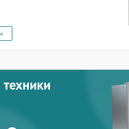
ны
 техники