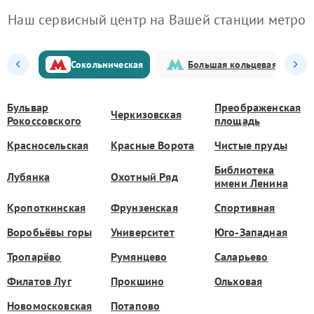
Наш сервисный центр на Вашей станции метро
Сокольническая
Большая кольцевая
Бульвар
Преображенская
Черкизовская
Рокоссовского
площадь
Красносельская
Красные Ворота
Чистые пруды
Библиотека
Лубянка
Охотный Ряд
имени Ленина
Кропоткинская
Фрунзенская
Спортивная
Воробьёвы горы
Университет
Юго-Западная
Тропарёво
Румянцево
Саларьево
Филатов Луг
Прокшино
Ольховая
Новомосковская
Потапово