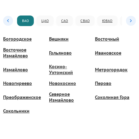
ВАО
ЦАО
САО
СВАО
ЮВАО
ЮАО
Богородское
Вешняки
Восточный
Восточное
Гольяново
Ивановское
Измайлово
Косино-
Измайлово
Метрогородок
Ухтомский
Новогиреево
Новокосино
Перово
Северное
Преображенское
Соколиная Гора
Измайлово
Сокольники