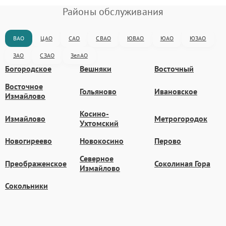
Районы обслуживания
ВАО
ЦАО
САО
СВАО
ЮВАО
ЮАО
ЮЗАО
ЗАО
СЗАО
ЗелАО
Богородское
Вешняки
Восточный
Восточное
Гольяново
Ивановское
Измайлово
Косино-
Измайлово
Метрогородок
Ухтомский
Новогиреево
Новокосино
Перово
Северное
Преображенское
Соколиная Гора
Измайлово
Сокольники