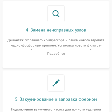
4. Замена неисправных узлов
Демонтаж сгоревшего компрессора и пайка нового агрегата
медно-фосфорным припоем. Установка нового фильтра-
осушителя. Замена изношенных вентиляторов обдува,
Подробнее
сломанных заслонок или поврежденных дверных петель.
5. Вакуумирование и заправка фреоном
Подключение вакуумного насоса для полного удаления