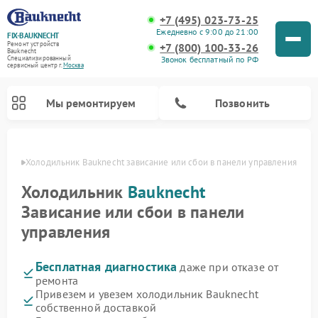
+7 (495) 023-73-25
Ежедневно с 9:00 до 21:00
FIX-BAUKNECHT
Ремонт устройств
+7 (800) 100-33-26
Bauknecht
Звонок бесплатный по РФ
Специализированный
cервисный центр г.
Москва
Мы ремонтируем
Позвонить
оскве
Холодильник Bauknecht зависание или сбои в панели управления
Холодильник
Bauknecht
Зависание или сбои в панели
управления
Ремонт варочных панелей Bauknecht
Ремонт микроволновых печей Bauknecht
Ремонт стиральных машин Bauknecht
Ремонт духовых шкафов Bauknecht
Ремонт посудомоечных машин Bauknecht
Бесплатная диагностика
даже при отказе от
ремонта
Привезем и увезем холодильник Bauknecht
собственной доставкой