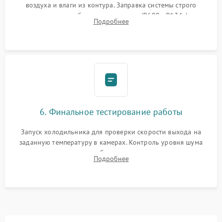
воздуха и влаги из контура. Заправка системы строго
дозированным объемом хладагента (R600a, R134a) по
Подробнее
электронным весам. Контроль рабочего давления в системе.
6. Финальное тестирование работы
Запуск холодильника для проверки скорости выхода на
заданную температуру в камерах. Контроль уровня шума
компрессора, отсутствия обмерзания стенок и корректного
Подробнее
срабатывания системы автоматической оттайки.