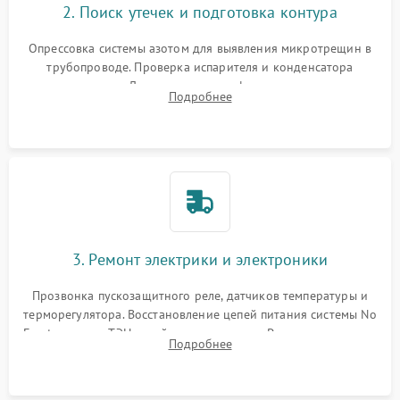
2. Поиск утечек и подготовка контура
Опрессовка системы азотом для выявления микротрещин в
трубопроводе. Проверка испарителя и конденсатора
течеискателем. Демонтаж старого фильтра-осушителя и
Подробнее
продувка капиллярной трубки для устранения засоров.
3. Ремонт электрики и электроники
Прозвонка пускозащитного реле, датчиков температуры и
терморегулятора. Восстановление цепей питания системы No
Frost, включая ТЭН оттайки и вентилятор. Ремонт или замена
Подробнее
платы управления при сбоях алгоритмов.