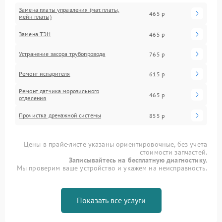
Замена платы управления (мат.платы,
465 р
мейн платы)
Замена ТЭН
465 р
Устранение засора трубопровода
765 р
Ремонт испарителя
615 р
Ремонт датчика морозильного
465 р
отделения
Прочистка дренажной системы
855 р
Цены в прайс-листе указаны ориентировочные, без учета
стоимости запчастей.
Записывайтесь на бесплатную диагностику.
Мы проверим ваше устройство и укажем на неисправность.
Показать все услуги