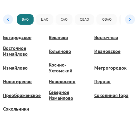
ВАО
ЦАО
САО
СВАО
ЮВАО
ЮАО
Богородское
Вешняки
Восточный
Восточное
Гольяново
Ивановское
Измайлово
Косино-
Измайлово
Метрогородок
Ухтомский
Новогиреево
Новокосино
Перово
Северное
Преображенское
Соколиная Гора
Измайлово
Сокольники