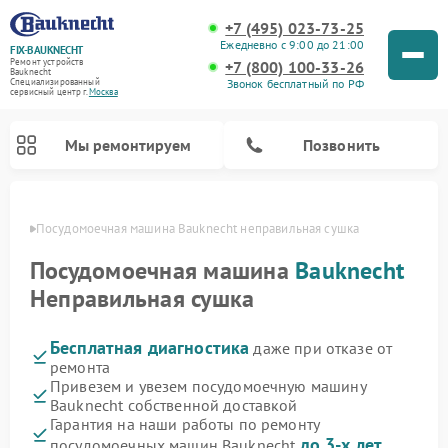
+7 (495) 023-73-25
Ежедневно с 9:00 до 21:00
FIX-BAUKNECHT
Ремонт устройств
+7 (800) 100-33-26
Bauknecht
Звонок бесплатный по РФ
Специализированный
cервисный центр г.
Москва
Мы ремонтируем
Позвонить
оскве
Посудомоечная машина Bauknecht неправильная сушка
Посудомоечная машина
Bauknecht
Неправильная сушка
Бесплатная диагностика
даже при отказе от
Ремонт варочных панелей Bauknecht
Ремонт микроволновых печей Bauknecht
Ремонт холодильников Bauknecht
Ремонт духовых шкафов Bauknecht
Ремонт стиральных машин Bauknecht
ремонта
Привезем и увезем посудомоечную машину
Bauknecht собственной доставкой
Гарантия на наши работы по ремонту
до 3-х лет
посудомоечных машин Bauknecht