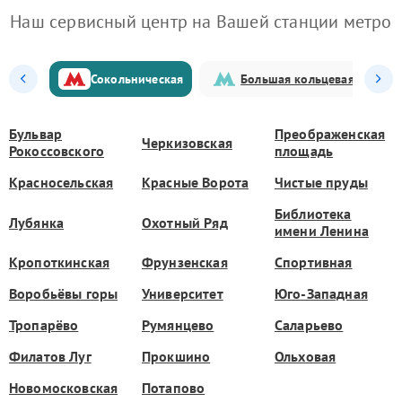
Наш сервисный центр на Вашей станции метро
Сокольническая
Большая кольцевая
Бульвар
Преображенская
Черкизовская
Рокоссовского
площадь
Красносельская
Красные Ворота
Чистые пруды
Библиотека
Лубянка
Охотный Ряд
имени Ленина
Кропоткинская
Фрунзенская
Спортивная
Воробьёвы горы
Университет
Юго-Западная
Тропарёво
Румянцево
Саларьево
Филатов Луг
Прокшино
Ольховая
Новомосковская
Потапово