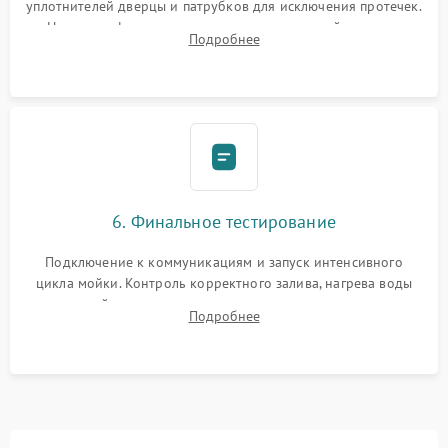
уплотнителей дверцы и патрубков для исключения протечек.
Надежная фиксация хомутов гидравлической системы,
Подробнее
сборка корпуса и установка датчика поплавка.
6. Финальное тестирование
Подключение к коммуникациям и запуск интенсивного
цикла мойки. Контроль корректного залива, нагрева воды
до нужной температуры, отсутствия посторонних шумов,
Подробнее
штатного слива и абсолютной сухости в поддоне.