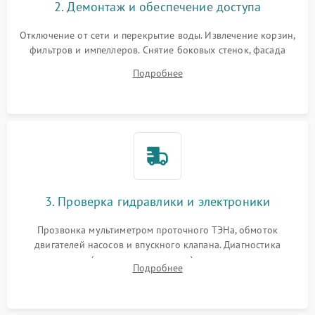
2. Демонтаж и обеспечение доступа
Отключение от сети и перекрытие воды. Извлечение корзин,
фильтров и импеллеров. Снятие боковых стенок, фасада
дверцы или нижнего поддона для прямого доступа к
Подробнее
циркуляционному насосу, ТЭНу и сливной помпе.
3. Проверка гидравлики и электроники
Прозвонка мультиметром проточного ТЭНа, обмоток
двигателей насосов и впускного клапана. Диагностика
прессостата (датчика уровня воды), датчика мутности,
Подробнее
концевика дверцы и электронного модуля управления.