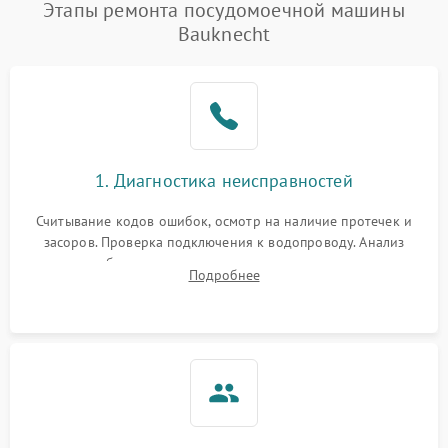
Этапы ремонта посудомоечной машины
Bauknecht
1. Диагностика неисправностей
Считывание кодов ошибок, осмотр на наличие протечек и
засоров. Проверка подключения к водопроводу. Анализ
жалоб на отсутствие слива, нагрева, вращения
Подробнее
разбрызгивателей или срабатывание системы защиты
аквастоп.