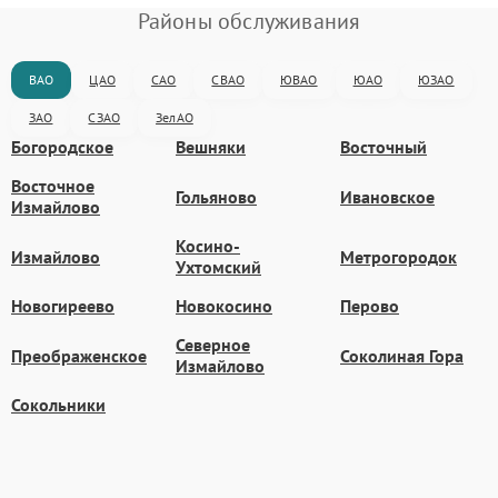
Районы обслуживания
ВАО
ЦАО
САО
СВАО
ЮВАО
ЮАО
ЮЗАО
ЗАО
СЗАО
ЗелАО
Богородское
Вешняки
Восточный
Восточное
Гольяново
Ивановское
Измайлово
Косино-
Измайлово
Метрогородок
Ухтомский
Новогиреево
Новокосино
Перово
Северное
Преображенское
Соколиная Гора
Измайлово
Сокольники