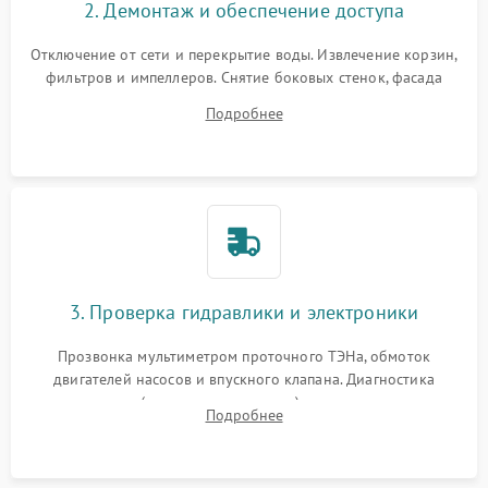
2. Демонтаж и обеспечение доступа
Отключение от сети и перекрытие воды. Извлечение корзин,
фильтров и импеллеров. Снятие боковых стенок, фасада
дверцы или нижнего поддона для прямого доступа к
Подробнее
циркуляционному насосу, ТЭНу и сливной помпе.
3. Проверка гидравлики и электроники
Прозвонка мультиметром проточного ТЭНа, обмоток
двигателей насосов и впускного клапана. Диагностика
прессостата (датчика уровня воды), датчика мутности,
Подробнее
концевика дверцы и электронного модуля управления.