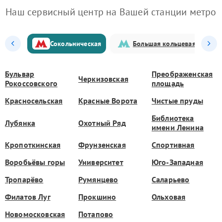
Наш сервисный центр на Вашей станции метро
Сокольническая
Большая кольцевая
Бульвар
Преображенская
Черкизовская
Рокоссовского
площадь
Красносельская
Красные Ворота
Чистые пруды
Библиотека
Лубянка
Охотный Ряд
имени Ленина
Кропоткинская
Фрунзенская
Спортивная
Воробьёвы горы
Университет
Юго-Западная
Тропарёво
Румянцево
Саларьево
Филатов Луг
Прокшино
Ольховая
Новомосковская
Потапово