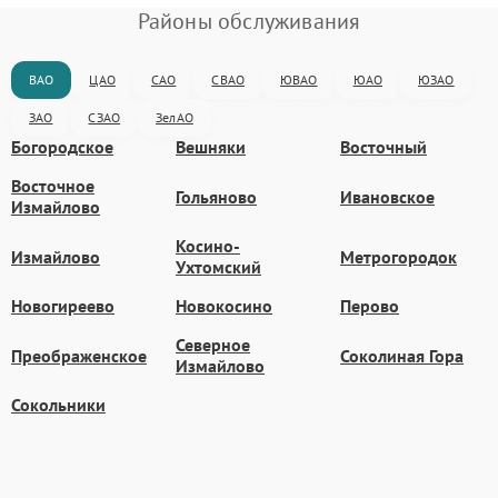
Районы обслуживания
ВАО
ЦАО
САО
СВАО
ЮВАО
ЮАО
ЮЗАО
ЗАО
СЗАО
ЗелАО
Богородское
Вешняки
Восточный
Восточное
Гольяново
Ивановское
Измайлово
Косино-
Измайлово
Метрогородок
Ухтомский
Новогиреево
Новокосино
Перово
Северное
Преображенское
Соколиная Гора
Измайлово
Сокольники