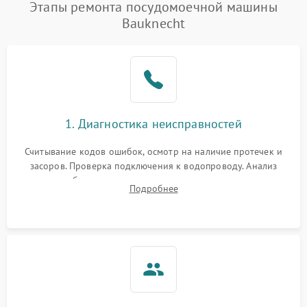
Этапы ремонта посудомоечной машины
Bauknecht
1. Диагностика неисправностей
Считывание кодов ошибок, осмотр на наличие протечек и
засоров. Проверка подключения к водопроводу. Анализ
жалоб на отсутствие слива, нагрева, вращения
Подробнее
разбрызгивателей или срабатывание системы защиты
аквастоп.