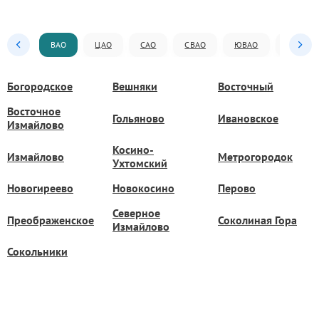
ВАО
ЦАО
САО
СВАО
ЮВАО
ЮАО
Богородское
Вешняки
Восточный
Восточное
Гольяново
Ивановское
Измайлово
Косино-
Измайлово
Метрогородок
Ухтомский
Новогиреево
Новокосино
Перово
Северное
Преображенское
Соколиная Гора
Измайлово
Сокольники