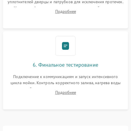
уплотнителей дверцы и патрубков для исключения протечек.
Надежная фиксация хомутов гидравлической системы,
Подробнее
сборка корпуса и установка датчика поплавка.
6. Финальное тестирование
Подключение к коммуникациям и запуск интенсивного
цикла мойки. Контроль корректного залива, нагрева воды
до нужной температуры, отсутствия посторонних шумов,
Подробнее
штатного слива и абсолютной сухости в поддоне.