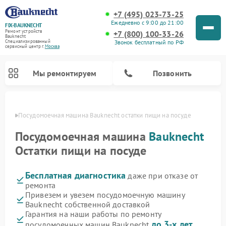
+7 (495) 023-73-25
Ежедневно с 9:00 до 21:00
FIX-BAUKNECHT
Ремонт устройств
+7 (800) 100-33-26
Bauknecht
Звонок бесплатный по РФ
Специализированный
cервисный центр г.
Москва
Мы ремонтируем
Позвонить
оскве
Посудомоечная машина Bauknecht остатки пищи на посуде
Посудомоечная машина
Bauknecht
Остатки пищи на посуде
Бесплатная диагностика
даже при отказе от
Ремонт варочных панелей Bauknecht
Ремонт микроволновых печей Bauknecht
Ремонт холодильников Bauknecht
Ремонт духовых шкафов Bauknecht
Ремонт стиральных машин Bauknecht
ремонта
Привезем и увезем посудомоечную машину
Bauknecht собственной доставкой
Гарантия на наши работы по ремонту
до 3-х лет
посудомоечных машин Bauknecht