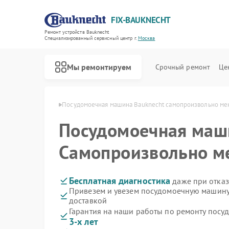
FIX-BAUKNECHT
Ремонт устройств Bauknecht
Специализированный cервисный центр г.
Москва
Мы ремонтируем
Срочный ремонт
Це
Bauknecht в Москве
Посудомоечная машина Bauknecht самопроизвольно ме
Посудомоечная ма
Самопроизвольно м
Ремонт варочных панелей Bauknecht
Ремонт духовых шкафов Bauknecht
Ремонт микроволновых печей Bauknecht
Ремонт стиральных машин Bauknecht
Ремонт холодильников Bauknecht
Бесплатная диагностика
даже при отказ
Привезем и увезем посудомоечную машину
доставкой
Гарантия на наши работы по ремонту пос
3-х лет