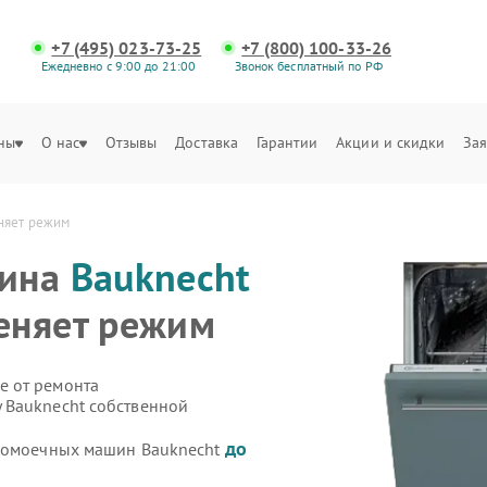
+7 (495) 023-73-25
+7 (800) 100-33-26
Ежедневно с 9:00 до 21:00
Звонок бесплатный по РФ
ны
О нас
Отзывы
Доставка
Гарантии
Акции и скидки
Зая
няет режим
шина
Bauknecht
еняет режим
е от ремонта
 Bauknecht собственной
до
удомоечных машин Bauknecht