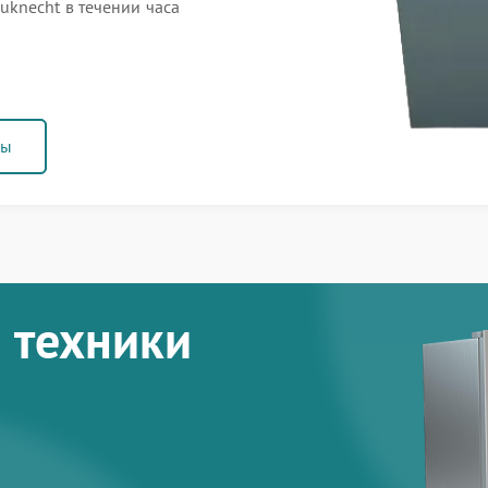
knecht в течении часа
ны
 техники