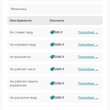
Механика
Неисправности
Стоимость
Управление
Не сливает воду
500 ₽
Подробнее →
Электропитание
Не нагревает воду
2000 ₽
Подробнее →
Датчики
Не включается
2500 ₽
Подробнее →
Нагрев
Не работает насос
1800 ₽
Подробнее →
Вода
Не работает панель
Гигиена
2500 ₽
Подробнее →
управления
Программное обеспечение
Не распыляет воду
2000 ₽
Подробнее →
Не запускается цикл