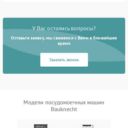
1800 ₽
Подробнее →
стирки
Проблемы с набором
1800 ₽
Подробнее →
воды
У Вас остались вопросы?
Оставьте заявку, мы свяжемся с Вами в ближайшее
Не работает сушилка
2100 ₽
Подробнее →
время
Сбои в работе таймера
1700 ₽
Подробнее →
Заказать звонок
Проблемы с
2100 ₽
Подробнее →
циркуляционным насосом
Модели посудомоечных машин
Bauknecht