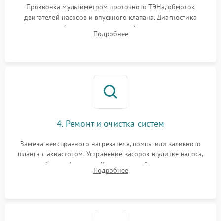
Прозвонка мультиметром проточного ТЭНа, обмоток
двигателей насосов и впускного клапана. Диагностика
прессостата (датчика уровня воды), датчика мутности,
Подробнее
концевика дверцы и электронного модуля управления.
4. Ремонт и очистка систем
Замена неисправного нагревателя, помпы или заливного
шланга с аквастопом. Устранение засоров в улитке насоса,
патрубках и фильтрах. Компонентный ремонт платы
Подробнее
управления, восстановление поврежденной проводки.