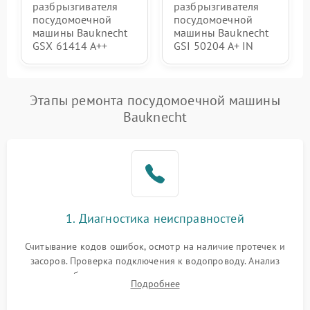
разбрызгивателя
разбрызгивателя
посудомоечной
посудомоечной
машины Bauknecht
машины Bauknecht
GSX 61414 A++
GSI 50204 A+ IN
Этапы ремонта посудомоечной машины
Bauknecht
1. Диагностика неисправностей
Считывание кодов ошибок, осмотр на наличие протечек и
засоров. Проверка подключения к водопроводу. Анализ
жалоб на отсутствие слива, нагрева, вращения
Подробнее
разбрызгивателей или срабатывание системы защиты
аквастоп.