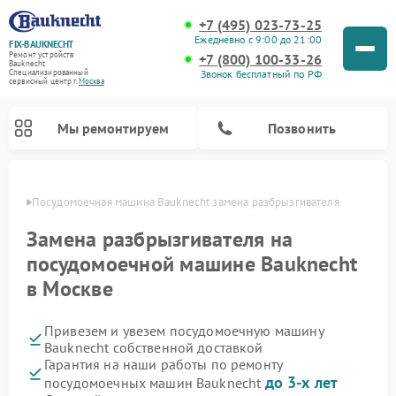
+7 (495) 023-73-25
Ежедневно с 9:00 до 21:00
FIX-BAUKNECHT
Ремонт устройств
+7 (800) 100-33-26
Bauknecht
Звонок бесплатный по РФ
Специализированный
cервисный центр г.
Москва
Мы ремонтируем
Позвонить
оскве
Посудомоечная машина Bauknecht замена разбрызгивателя
Замена разбрызгивателя на
посудомоечной машине Bauknecht
в Москве
Ремонт варочных панелей Bauknecht
Ремонт микроволновых печей Bauknecht
Ремонт холодильников Bauknecht
Ремонт духовых шкафов Bauknecht
Ремонт стиральных машин Bauknecht
Привезем и увезем посудомоечную машину
Bauknecht собственной доставкой
Гарантия на наши работы по ремонту
до 3-х лет
посудомоечных машин Bauknecht