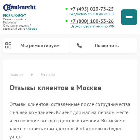
+7 (495) 023-73-25
Ежедневно с 9:00 до 21:00
FIX-BAUKNECHT
Ремонт устройств
+7 (800) 100-33-26
Bauknecht
Звонок бесплатный по РФ
Специализированный
cервисный центр г.
Москва
Мы ремонтируем
Позвонить
Главная
Отзывы
Отзывы клиентов в Москве
Отзывы клиентов, оставленные после сотрудничества
Ремонт варочных панелей Bauknecht
Ремонт микроволновых печей Bauknecht
Ремонт стиральных машин Bauknecht
Ремонт духовых шкафов Bauknecht
Ремонт посудомоечных машин Bauknecht
Ремонт холодильников Bauknecht
с нашей компанией. Клиент для нас на первом месте
и его мнение всегда в центре внимания. Вы можете
также оставить отзыв, который обязательно будет
учтен.