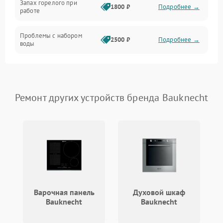
Запах горелого при
1800 ₽
Подробнее →
работе
Проблемы с набором
2500 ₽
Подробнее →
воды
Замена ТЭНа
2200 ₽
Подробнее →
Замена платы управления
2200 ₽
Подробнее →
Ремонт других устройств бренда Bauknecht
Варочная панель
Духовой шкаф
Bauknecht
Bauknecht