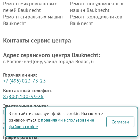
Ремонт микроволновых
Ремонт посудомоечных
печей Bauknecht
машин Bauknecht
Ремонт стиральных машин
Ремонт холодильников
Bauknecht
Bauknecht
Контакты сервис центра
Адрес сервисного центра Bauknecht:
г. Ростов-на-Дону, улица Города Волос, 6
Горячая линия:
+7 (495) 023-73-25
Контактный телефон:
8 (800) 100-33-26
Электронная почта:
info@bauknecht-fix.ru
Этот сайт использует файлы cookie. Вы можете
ознакомиться с
правилами использования
для юридических лиц
Согласен
файлов cookie
manager@fix-bauknecht.ru
График работы: