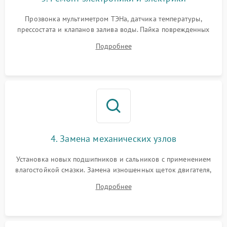
Прозвонка мультиметром ТЭНа, датчика температуры,
прессостата и клапанов залива воды. Пайка поврежденных
дорожек или замена симисторов на плате управления.
Подробнее
Восстановление целостности проводки и контактов.
4. Замена механических узлов
Установка новых подшипников и сальников с применением
влагостойкой смазки. Замена изношенных щеток двигателя,
порванного ремня привода, неисправного сливного насоса
Подробнее
или поврежденной резиновой манжеты.