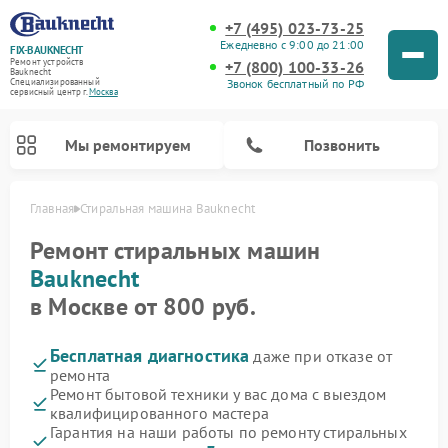
+7 (495) 023-73-25
Ежедневно с 9:00 до 21:00
FIX-BAUKNECHT
Ремонт устройств
+7 (800) 100-33-26
Bauknecht
Звонок бесплатный по РФ
Специализированный
cервисный центр г.
Москва
Мы ремонтируем
Позвонить
Главная
Стиральная машина Bauknecht
Ремонт стиральных машин
Bauknecht
в Москве от 800 руб.
Бесплатная диагностика
даже при отказе от
Ремонт варочных панелей Bauknecht
Ремонт микроволновых печей Bauknecht
Ремонт холодильников Bauknecht
Ремонт духовых шкафов Bauknecht
Ремонт посудомоечных машин Bauknecht
ремонта
Ремонт бытовой техники у вас дома с выездом
квалифицированного мастера
Гарантия на наши работы по ремонту стиральных