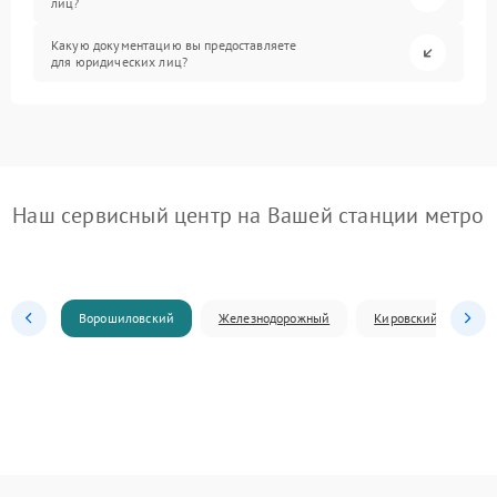
лиц?
Какую документацию вы предоставляете
для юридических лиц?
Наш сервисный центр на Вашей станции метро
Ворошиловский
Железнодорожный
Кировский
Л