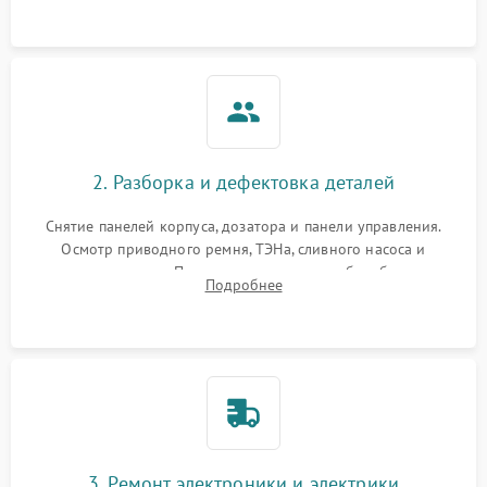
2. Разборка и дефектовка деталей
Снятие панелей корпуса, дозатора и панели управления.
Осмотр приводного ремня, ТЭНа, сливного насоса и
амортизаторов. Проверка подшипников барабана и
Подробнее
крестовины на износ, а манжеты люка на разрывы.
3. Ремонт электроники и электрики