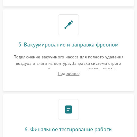
5. Вакуумирование и заправка фреоном
Подключение вакуумного насоса для полного удаления
воздуха и влаги из контура. Заправка системы строго
дозированным объемом хладагента (R600a, R134a) по
Подробнее
электронным весам. Контроль рабочего давления в системе.
6. Финальное тестирование работы