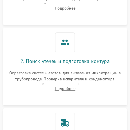
сопротивления обмоток мотора, проверка термостата и
Подробнее
считывание кодов ошибок с электронного дисплея.
2. Поиск утечек и подготовка контура
Опрессовка системы азотом для выявления микротрещин в
трубопроводе. Проверка испарителя и конденсатора
течеискателем. Демонтаж старого фильтра-осушителя и
Подробнее
продувка капиллярной трубки для устранения засоров.