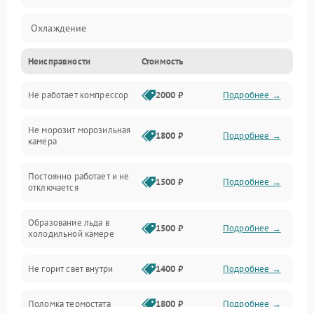
Охлаждение
Неисправности
Стоимость
Механика
Не работает компрессор
2000 ₽
Подробнее →
Электропитание
Не морозит морозильная
Дренаж
1800 ₽
Подробнее →
камера
Оттайка
Постоянно работает и не
1500 ₽
Подробнее →
отключается
Программное обеспечение
Образование льда в
1500 ₽
Подробнее →
холодильной камере
Не горит свет внутри
1400 ₽
Подробнее →
Поломка термостата
1800 ₽
Подробнее →