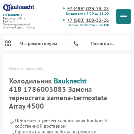
+7 (495) 023-73-25
Ежедневно с 9:00 до 21:00
FIX-BAUKNECHT
Ремонт устройств
+7 (800) 100-33-26
Bauknecht
Звонок бесплатный по РФ
Специализированный
cервисный центр г.
Москва
Мы ремонтируем
Позвонить
necht
Замена термостата
Холодильник
Bauknecht
418 1786003083 Замена
термостата zamena-termostata
Array 4500
Ремонт варочных панелей Bauknecht
Ремонт микроволновых печей Bauknecht
Ремонт стиральных машин Bauknecht
Ремонт духовых шкафов Bauknecht
Ремонт посудомоечных машин Bauknecht
Привезем и увезем холодильник Bauknecht
собственной доставкой
Гарантия на наши работы по ремонту