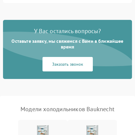
Не работает вентилятор
1800 ₽
Подробнее →
Поломка системы No Frost
2600 ₽
Подробнее →
У Вас остались вопросы?
Оставьте заявку, мы свяжемся с Вами в ближайшее
Образование конденсата
1800 ₽
Подробнее →
на стенках
время
Сбой в работе инвертора
2100 ₽
Подробнее →
Заказать звонок
Запах горелого при
2000 ₽
Подробнее →
работе
Не включается
1000 ₽
Подробнее →
холодильник
Модели холодильников Bauknecht
Проблемы с системой
автоматической
1800 ₽
Подробнее →
разморозки