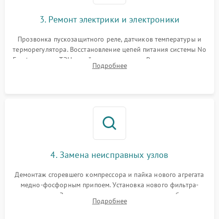
3. Ремонт электрики и электроники
Прозвонка пускозащитного реле, датчиков температуры и
терморегулятора. Восстановление цепей питания системы No
Frost, включая ТЭН оттайки и вентилятор. Ремонт или замена
Подробнее
платы управления при сбоях алгоритмов.
4. Замена неисправных узлов
Демонтаж сгоревшего компрессора и пайка нового агрегата
медно-фосфорным припоем. Установка нового фильтра-
осушителя. Замена изношенных вентиляторов обдува,
Подробнее
сломанных заслонок или поврежденных дверных петель.