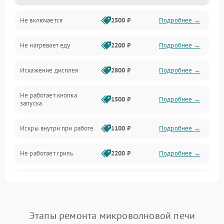
Не включается
2500 ₽
Подробнее →
Механика и внутренние элементы
Не нагревает еду
2200 ₽
Подробнее →
Механические повреждения
Искажение дисплея
2800 ₽
Подробнее →
Питание и запуск
Не работает кнопка
Нагрев и приготовление
1500 ₽
Подробнее →
запуска
Программное обеспечение
Искры внутри при работе
1100 ₽
Подробнее →
Не работает гриль
2200 ₽
Подробнее →
Перегрев или отключение
2400 ₽
Подробнее →
во время работы
Появление запаха гари
2400 ₽
Подробнее →
Этапы ремонта микроволновой печи