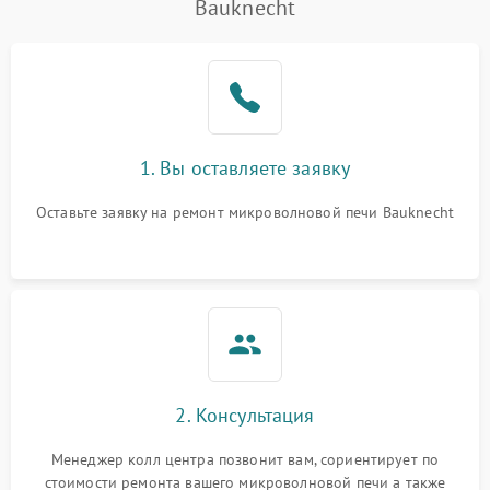
Bauknecht
Проблемы с вентилятором
2000 ₽
Подробнее →
Поломка системы
2200 ₽
Подробнее →
охлаждения
Не работают сенсорные
2400 ₽
Подробнее →
1. Вы оставляете заявку
кнопки
Оставьте заявку на ремонт микроволновой печи Bauknecht
Не горит подсветка
2000 ₽
Подробнее →
Сломался трансформатор
1000 ₽
Подробнее →
2. Консультация
Менеджер колл центра позвонит вам, сориентирует по
стоимости ремонта вашего микроволновой печи а также