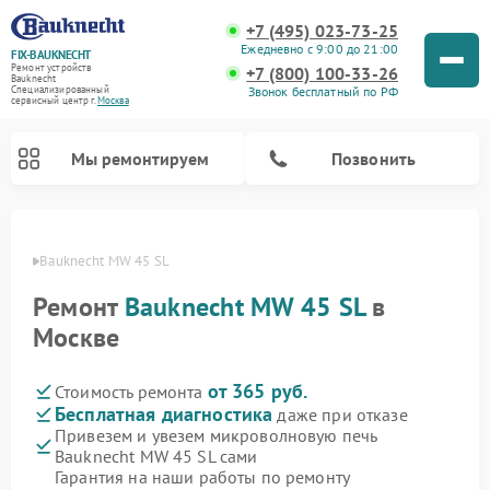
+7 (495) 023-73-25
Ежедневно с 9:00 до 21:00
FIX-BAUKNECHT
Ремонт устройств
+7 (800) 100-33-26
Bauknecht
Звонок бесплатный по РФ
Специализированный
cервисный центр г.
Москва
Мы ремонтируем
Позвонить
necht
Bauknecht MW 45 SL
Ремонт
Bauknecht MW 45 SL
в
Москве
от 365 руб.
Стоимость ремонта
Ремонт варочных панелей Bauknecht
Ремонт посудомоечных машин Bauknecht
Ремонт холодильников Bauknecht
Ремонт духовых шкафов Bauknecht
Ремонт стиральных машин Bauknecht
Бесплатная диагностика
даже при отказе
Привезем и увезем микроволновую печь
Bauknecht MW 45 SL сами
Гарантия на наши работы по ремонту