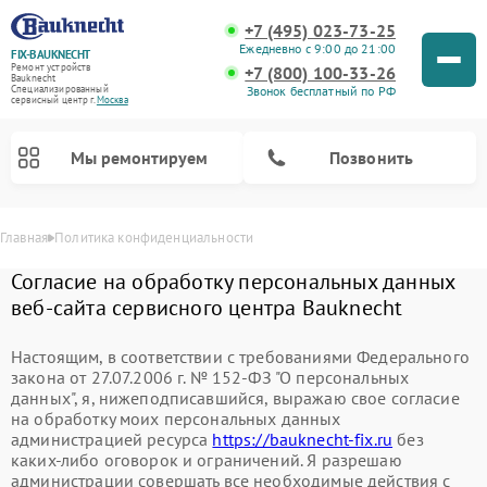
+7 (495) 023-73-25
Ежедневно с 9:00 до 21:00
FIX-BAUKNECHT
Ремонт устройств
+7 (800) 100-33-26
Bauknecht
Звонок бесплатный по РФ
Специализированный
cервисный центр г.
Москва
Мы ремонтируем
Позвонить
Главная
Политика конфиденциальности
Согласие на обработку персональных данных
веб-сайта сервисного центра Bauknecht
Настоящим, в соответствии с требованиями Федерального
закона от 27.07.2006 г. № 152-ФЗ "О персональных
Ремонт варочных панелей Bauknecht
Ремонт микроволновых печей Bauknecht
Ремонт стиральных машин Bauknecht
Ремонт духовых шкафов Bauknecht
Ремонт посудомоечных машин Bauknecht
Ремонт холодильников Bauknecht
данных", я, нижеподписавшийся, выражаю свое согласие
на обработку моих персональных данных
администрацией ресурса
https://bauknecht-fix.ru
без
каких-либо оговорок и ограничений. Я разрешаю
администрации совершать все необходимые действия с