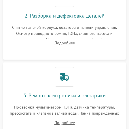
2. Разборка и дефектовка деталей
Снятие панелей корпуса, дозатора и панели управления.
Осмотр приводного ремня, ТЭНа, сливного насоса и
амортизаторов. Проверка подшипников барабана и
Подробнее
крестовины на износ, а манжеты люка на разрывы.
3. Ремонт электроники и электрики
Прозвонка мультиметром ТЭНа, датчика температуры,
прессостата и клапанов залива воды. Пайка поврежденных
дорожек или замена симисторов на плате управления.
Подробнее
Восстановление целостности проводки и контактов.