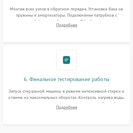
Монтаж всех узлов в обратном порядке. Установка бака на
пружины и амортизаторы. Подключение патрубков с
надежной фиксацией хомутами. Обработка стыков
Подробнее
герметиком для предотвращения возможных протечек воды.
6. Финальное тестирование работы
Запуск стиральной машины в режиме интенсивной стирки и
отжима на максимальных оборотах. Контроль нагрева воды,
корректности слива, отсутствия излишних вибраций,
Подробнее
посторонних стуков и протечек под корпусом.