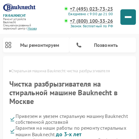
+7 (495) 023-73-25
Ежедневно с 9:00 до 21:00
FIX-BAUKNECHT
Ремонт устройств
+7 (800) 100-33-26
Bauknecht
Звонок бесплатный по РФ
Специализированный
cервисный центр г.
Москва
Мы ремонтируем
Позвонить
оскве
Стиральная машина Bauknecht чистка разбрызгивателя
Чистка разбрызгивателя на
стиральной машине Bauknecht в
Москве
Ремонт варочных панелей Bauknecht
Ремонт микроволновых печей Bauknecht
Ремонт холодильников Bauknecht
Ремонт духовых шкафов Bauknecht
Ремонт посудомоечных машин Bauknecht
Привезем и увезем стиральную машину Bauknecht
собственной доставкой
Гарантия на наши работы по ремонту стиральных
до 3-х лет
машин Bauknecht