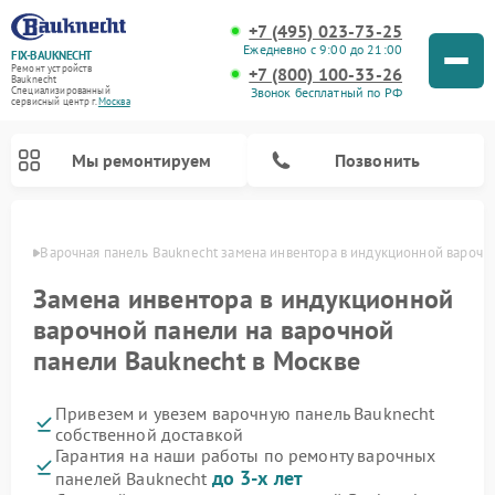
+7 (495) 023-73-25
Ежедневно с 9:00 до 21:00
FIX-BAUKNECHT
Ремонт устройств
+7 (800) 100-33-26
Bauknecht
Звонок бесплатный по РФ
Специализированный
cервисный центр г.
Москва
Мы ремонтируем
Позвонить
оскве
Варочная панель Bauknecht замена инвентора в индукционной варочн
Замена инвентора в индукционной
варочной панели на варочной
панели Bauknecht в Москве
Ремонт духовых шкафов Bauknecht
Ремонт посудомоечных машин Bauknecht
Ремонт холодильников Bauknecht
Ремонт микроволновых печей Bauknecht
Ремонт стиральных машин Bauknecht
Привезем и увезем варочную панель Bauknecht
собственной доставкой
Гарантия на наши работы по ремонту варочных
до 3-х лет
панелей Bauknecht