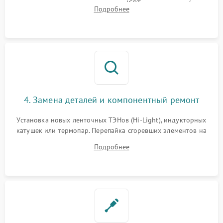
модуля, реле, диодных мостов и IGBT-транзисторов (для
Подробнее
индукции). Проверка кранов и газ-контроля (для газовых
панелей).
4. Замена деталей и компонентный ремонт
Установка новых ленточных ТЭНов (Hi-Light), индукторных
катушек или термопар. Перепайка сгоревших элементов на
плате управления, восстановление токопроводящих
Подробнее
дорожек. Очистка контактов и замена поврежденной
проводки.