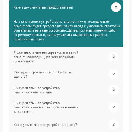
Какие документы вы предоставляете?
На этапе приема устройства на диагностику и последующий
ремонт вам будет предоставлен заказ-наряд с указанием страховых
обязательств на ваше устройство. Далее, после выполнения работ
по ремонту техники, вы получите акт выполненных работ и
гарантийный талон.
Я уже знаю в чем неисправность и какой
ремонт необходим. Для чего проводить
диагностику?
Мне нужен срочный ремонт. Сможете
сделать?
Я хочу, чтобы мое устройство
ремонтировали при мне.
Я хочу, чтобы мое устройство
ремонтировалось только оригинальными
запчастями.
Как я узнаю, что мое устройство готово?