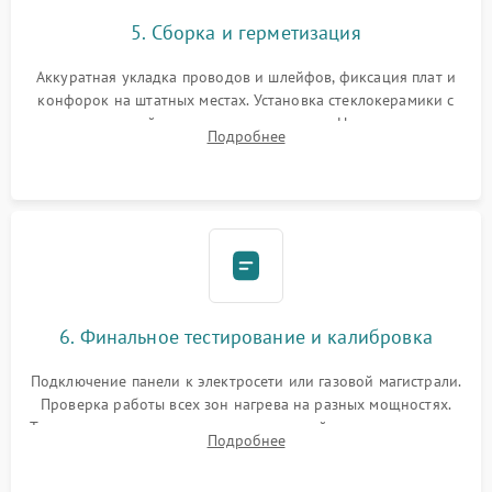
5. Сборка и герметизация
Аккуратная укладка проводов и шлейфов, фиксация плат и
конфорок на штатных местах. Установка стеклокерамики с
проверкой равномерности зазоров. Нанесение
Подробнее
термостойкого герметика или укладка уплотнительной
ленты по контуру.
6. Финальное тестирование и калибровка
Подключение панели к электросети или газовой магистрали.
Проверка работы всех зон нагрева на разных мощностях.
Тестирование сенсорного управления, таймера, индикаторов
Подробнее
остаточного тепла и систем защиты от перегрева.