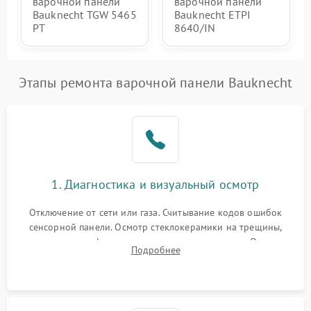
варочной панели
варочной панели
Bauknecht TGW 5465
Bauknecht ETPI
PT
8640/IN
Этапы ремонта варочной панели Bauknecht
1. Диагностика и визуальный осмотр
Отключение от сети или газа. Считывание кодов ошибок
сенсорной панели. Осмотр стеклокерамики на трещины,
проверка конфорок на равномерность нагрева. Опрос
Подробнее
клиента о симптомах (не включается, не видит посуду,
щелкает).